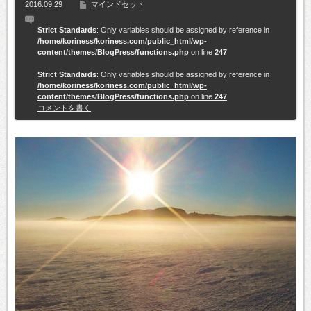
2016.09.29
マインドセット
Strict Standards
: Only variables should be assigned by reference in
/home/koriness/koriness.com/public_html/wp-
content/themes/BlogPress/functions.php
on line
247
Strict Standards
: Only variables should be assigned by reference in
/home/koriness/koriness.com/public_html/wp-
content/themes/BlogPress/functions.php
on line
247
コメントを書く