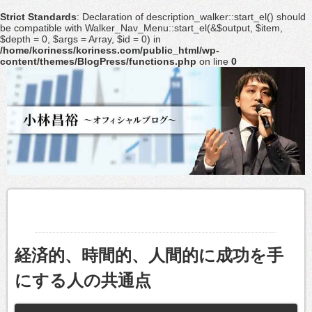
Strict Standards
: Declaration of description_walker::start_el() should
be compatible with Walker_Nav_Menu::start_el(&$output, $item,
$depth = 0, $args = Array, $id = 0) in
/home/koriness/koriness.com/public_html/wp-
content/themes/BlogPress/functions.php
on line
0
経済的、時間的、人間的に成功を手
にする人の共通点