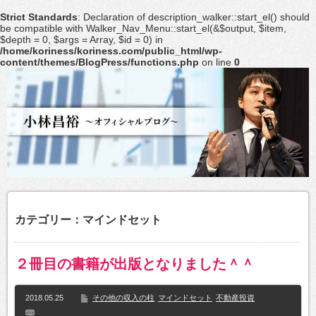
Strict Standards
: Declaration of description_walker::start_el() should
be compatible with Walker_Nav_Menu::start_el(&$output, $item,
$depth = 0, $args = Array, $id = 0) in
/home/koriness/koriness.com/public_html/wp-
content/themes/BlogPress/functions.php
on line
0
カテゴリー：マインドセット
２冊目の書籍が出版となりました＾＾
2018.05.25
その他の収入の柱
マインドセット
不動産投資