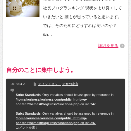
社長ブログランキング 現状をより良くして
いきたいと 誰もが思っていると思います。
では、そのためにどうすれば良いのか？
&n…
詳細を見る
自分のことに集中しよう。
2018.04.20
マインドセット
マサの小言
Strict Standards
: Only variables should be assigned by reference in
/home/koriness/koriness.com/public_html/wp-
content/themes/BlogPress/functions.php
on line
247
Strict Standards
: Only variables should be assigned by reference in
/home/koriness/koriness.com/public_html/wp-
content/themes/BlogPress/functions.php
on line
247
コメントを書く