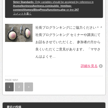
Strict Standards
: Only variables should be assigned by reference in
/home/koriness/koriness.com/public_html/wp-
content/themes/BlogPress/functions.php
on line
247
コメントを書く
社長ブログランキングにご協力ください＾＾
社長ブログランキング セミナーや講演にて
お話をさせていただくと、 参加者の方から
良くいただくご意見があります。 「マサさ
んはよくそ…
詳細を見る
PAGE NAVI
1
2
»
最近の投稿