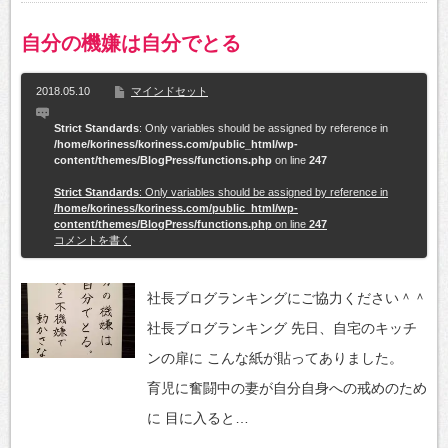
自分の機嫌は自分でとる
2018.05.10
マインドセット
Strict Standards
: Only variables should be assigned by reference in
/home/koriness/koriness.com/public_html/wp-
content/themes/BlogPress/functions.php
on line
247
Strict Standards
: Only variables should be assigned by reference in
/home/koriness/koriness.com/public_html/wp-
content/themes/BlogPress/functions.php
on line
247
コメントを書く
社長ブログランキングにご協力ください＾＾
社長ブログランキング 先日、自宅のキッチ
ンの扉に こんな紙が貼ってありました。
育児に奮闘中の妻が自分自身への戒めのため
に 目に入ると…