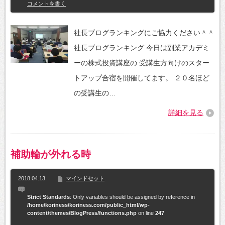
コメントを書く
社長ブログランキングにご協力ください＾＾
社長ブログランキング 今日は副業アカデミ
ーの株式投資講座の 受講生方向けのスター
トアップ合宿を開催してます。 ２０名ほど
の受講生の…
詳細を見る
補助輪が外れる時
2018.04.13
マインドセット
Strict Standards
: Only variables should be assigned by reference in
/home/koriness/koriness.com/public_html/wp-
content/themes/BlogPress/functions.php
on line
247