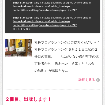
Strict Standards
: Only variables should be assigned by reference in
/home/koriness/koriness.com/public_html/wp-
content/themes/BlogPress/functions.php
on line
247
Strict Standards
: Only variables should be assigned by reference in
/home/koriness/koriness.com/public_html/wp-
content/themes/BlogPress/functions.php
on line
247
コメントを書く
社長ブログランキングにご協力ください＾＾
社長ブログランキング ５月２１日に私の２
冊目の書籍、 『ふがいない僕が年下の億
万長者から 教わった「勇気」と「お金」
の法則』 が出版とな…
詳細を見る
２冊目、出版します！