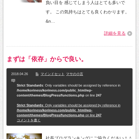
負い目を 感じてしまう人はとても多いで
す。 この気持ちはとても良くわかります。
&n…
詳細を見る
まずは「依存」からで良い。
2018.04.26
マインドセット
マサの小言
Strict Standards
: Only variables should be assigned by reference in
/home/koriness/koriness.com/public_html/wp-
content/themes/BlogPress/functions.php
on line
247
Strict Standards
: Only variables should be assigned by reference in
/home/koriness/koriness.com/public_html/wp-
content/themes/BlogPress/functions.php
on line
247
コメントを書く
社長ブログランキングにご協力ください＾＾