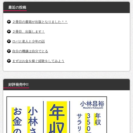
最近の投稿
２冊目の書籍が出版となりました＾＾
２冊目、出版します！
ロバと老人と少年の話
自分の機嫌は自分でとる
まずはお金を稼ぐ経験をしてみよう
好評発売中!!