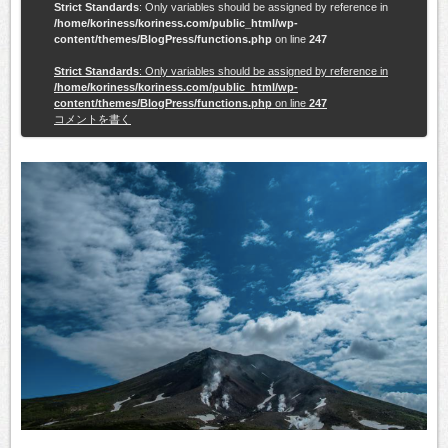
Strict Standards
: Only variables should be assigned by reference in
/home/koriness/koriness.com/public_html/wp-
content/themes/BlogPress/functions.php
on line
247
Strict Standards
: Only variables should be assigned by reference in
/home/koriness/koriness.com/public_html/wp-
content/themes/BlogPress/functions.php
on line
247
コメントを書く