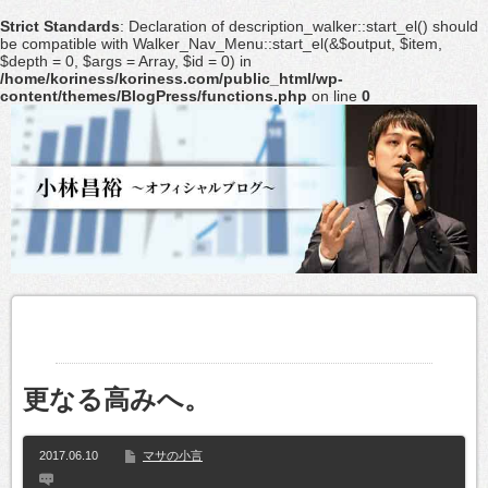
Strict Standards
: Declaration of description_walker::start_el() should
be compatible with Walker_Nav_Menu::start_el(&$output, $item,
$depth = 0, $args = Array, $id = 0) in
/home/koriness/koriness.com/public_html/wp-
content/themes/BlogPress/functions.php
on line
0
更なる高みへ。
2017.06.10
マサの小言