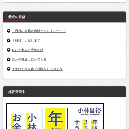
最近の投稿
２冊目の書籍が出版となりました＾＾
２冊目、出版します！
ロバと老人と少年の話
自分の機嫌は自分でとる
まずはお金を稼ぐ経験をしてみよう
好評発売中!!