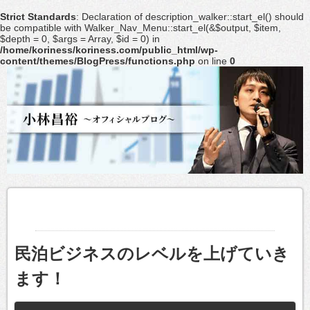
Strict Standards
: Declaration of description_walker::start_el() should
be compatible with Walker_Nav_Menu::start_el(&$output, $item,
$depth = 0, $args = Array, $id = 0) in
/home/koriness/koriness.com/public_html/wp-
content/themes/BlogPress/functions.php
on line
0
民泊ビジネスのレベルを上げていき
ます！