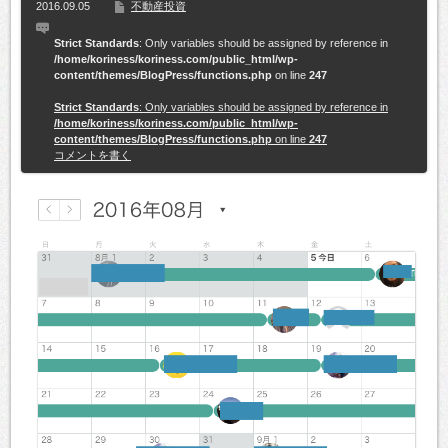
2016.09.05
不動産投資
Strict Standards
: Only variables should be assigned by reference in
/home/koriness/koriness.com/public_html/wp-
content/themes/BlogPress/functions.php
on line
247
Strict Standards
: Only variables should be assigned by reference in
/home/koriness/koriness.com/public_html/wp-
content/themes/BlogPress/functions.php
on line
247
コメントを書く