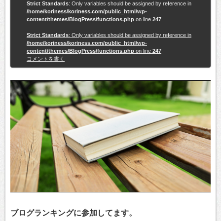
Strict Standards
: Only variables should be assigned by reference in
/home/koriness/koriness.com/public_html/wp-
content/themes/BlogPress/functions.php
on line
247
Strict Standards
: Only variables should be assigned by reference in
/home/koriness/koriness.com/public_html/wp-
content/themes/BlogPress/functions.php
on line
247
コメントを書く
ブログランキングに参加してます。