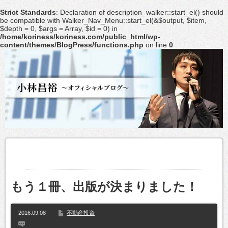
Strict Standards
: Declaration of description_walker::start_el() should
be compatible with Walker_Nav_Menu::start_el(&$output, $item,
$depth = 0, $args = Array, $id = 0) in
/home/koriness/koriness.com/public_html/wp-
content/themes/BlogPress/functions.php
on line
0
もう１冊、出版が決まりました！
2016.09.08
不動産投資